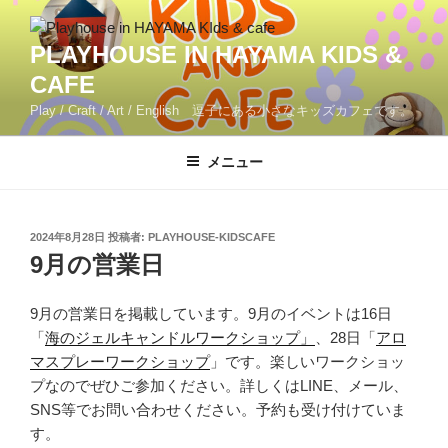
コ
ン
PLAYHOUSE IN HAYAMA KIDS &
テ
CAFE
ン
ツ
Play / Craft / Art / English 逗子にある小さなキッズカフェです。
へ
ス
メニュー
キ
ッ
プ
投
2024年8月28日
投稿者:
PLAYHOUSE-KIDSCAFE
稿
9月の営業日
日:
9月の営業日を掲載しています。9月のイベントは16日
「
海のジェルキャンドルワークショップ」
、28日「
アロ
マスプレーワークショップ
」です。楽しいワークショッ
プなのでぜひご参加ください。詳しくはLINE、メール、
SNS等でお問い合わせください。予約も受け付けていま
す。