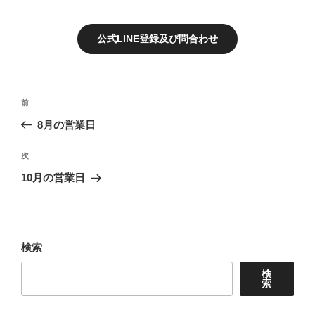
公式LINE登録及び問合わせ
投
前
前
稿
の
8月の営業日
ナ
投
ビ
稿
次
次
ゲ
の
10月の営業日
投
ー
稿
シ
ョ
検索
ン
検
索