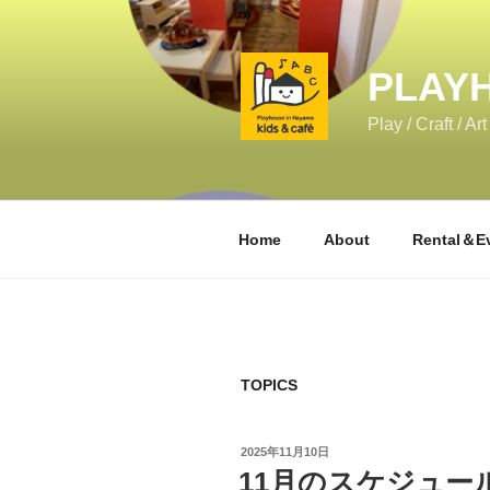
コ
ン
テ
PLAYH
ン
ツ
Play / Craf
へ
ス
キ
ッ
Home
About
Rental＆E
プ
TOPICS
投
2025年11月10日
稿
11月のスケジュー
日: