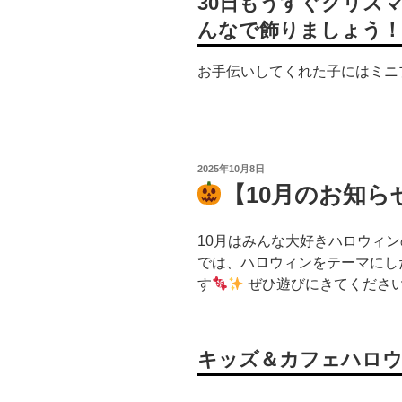
30日もうすぐクリス
んなで飾りましょう！
お手伝いしてくれた子にはミニ
投
2025年10月8日
稿
【10月のお知ら
日:
10月はみんな大好きハロウィ
では、ハロウィンをテーマにし
す
ぜひ遊びにきてください
キッズ＆カフェハロ