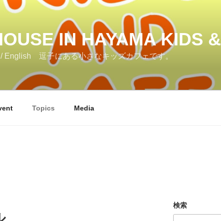
OUSE IN HAYAMA KIDS 
t / Art / English 逗子にある小さなキッズカフェです。
vent
Topics
Media
検索
ル